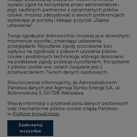
wyrazić zgód na korzystanie przez administratora i
Wodór
jego zaufanych partnerów z opcjonalnych plików
cookie, możesz zdecydować o swoich preferencjach
Górnictwo
wybierając je poniżej i klikając przycisk „Zapisz
ustawienia".
Zmiany klimatyczne
Twoja zgoda jest dobrowolna i możesz ją w dowolnym
momencie wycofać, zmieniając ustawienia
przeglądarki. Wycofanie zgody pozostanie bez
Atom
wpływu na zgodność z prawem używania plików
Fotowoltaika
cookie i podobnych technologii, którego dokonano
na podstawie zgody przed jej wycofaniem. Korzystanie
Offshore wind
z plików cookie ww. celach związane jest z
przetwarzaniem Twoich danych osobowych.
Magazyny energii
Równocześnie informujemy, że Administratorem
Zielone samorządy
Państwa danych jest Agencja Rynku Energii S.A., ul.
Bobrowiecka 3, 00-728 Warszawa.
Zielona gospodarka
Więcej informacji o przetwarzaniu danych osobowych
oraz mechanizmie plików cookie znajdą Państwo
w
Polityce prywatności
.
Zaakceptuj
©2002-
2021 - 2026
-
CIRE.PL
Centrum Informacji o Rynku Energii
wszystkie
REDAKCJA@CIRE.PL
REKLAMA@CIRE.PL