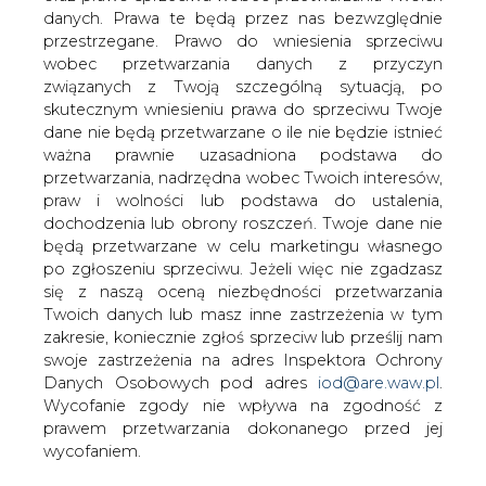
danych. Prawa te będą przez nas bezwzględnie
przestrzegane. Prawo do wniesienia sprzeciwu
wobec przetwarzania danych z przyczyn
związanych z Twoją szczególną sytuacją, po
skutecznym wniesieniu prawa do sprzeciwu Twoje
dane nie będą przetwarzane o ile nie będzie istnieć
ważna prawnie uzasadniona podstawa do
przetwarzania, nadrzędna wobec Twoich interesów,
praw i wolności lub podstawa do ustalenia,
dochodzenia lub obrony roszczeń. Twoje dane nie
2026-08-07 07:00
będą przetwarzane w celu marketingu własnego
Senat nie wyraził zgody na zarządzenie przez
po zgłoszeniu sprzeciwu. Jeżeli więc nie zgadzasz
Prezydenta referendum
się z naszą oceną niezbędności przetwarzania
Twoich danych lub masz inne zastrzeżenia w tym
zakresie, koniecznie zgłoś sprzeciw lub prześlij nam
swoje zastrzeżenia na adres Inspektora Ochrony
Danych Osobowych pod adres
iod@are.waw.pl
.
Wycofanie zgody nie wpływa na zgodność z
prawem przetwarzania dokonanego przed jej
wycofaniem.