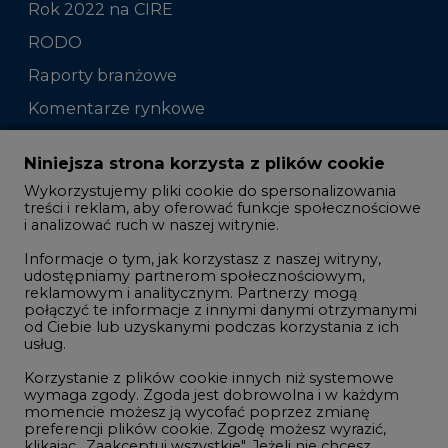
Rok 2022 na CIRE
RODO
Raporty branżowe
Komentarze rynkowe
Zmiany kadrowe na rynku
Niniejsza strona korzysta z plików cookie
Wykorzystujemy pliki cookie do spersonalizowania
Studio CIRE
treści i reklam, aby oferować funkcje społecznościowe
i analizować ruch w naszej witrynie.
Rozmowy o energetyce
Informacje o tym, jak korzystasz z naszej witryny,
Gospodarka
udostępniamy partnerom społecznościowym,
reklamowym i analitycznym. Partnerzy mogą
Geopolityka
połączyć te informacje z innymi danymi otrzymanymi
LTE450
od Ciebie lub uzyskanymi podczas korzystania z ich
usług.
Korzystanie z plików cookie innych niż systemowe
Innowacje i AI
wymaga zgody. Zgoda jest dobrowolna i w każdym
momencie możesz ją wycofać poprzez zmianę
Telekomunikacja i IT
preferencji plików cookie. Zgodę możesz wyrazić,
klikając „Zaakceptuj wszystkie". Jeżeli nie chcesz
Handel emisjami CO2