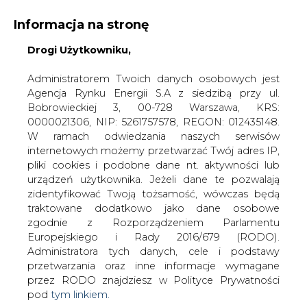
Informacja na stronę
KONTAKT:
REDAKCJA@CIRE.PL
Drogi Użytkowniku,
WYDAWCA PORTALU:
Administratorem Twoich danych osobowych jest
Agencja Rynku Energii S.A z siedzibą przy ul.
A
A
A
WIELKOŚĆ TEKSTU
WYSOKI KONTRAST
Bobrowieckiej 3, 00-728 Warszawa, KRS:
0000021306, NIP: 5261757578, REGON: 012435148.
ZALOGUJ SIĘ
W ramach odwiedzania naszych serwisów
internetowych możemy przetwarzać Twój adres IP,
pliki cookies i podobne dane nt. aktywności lub
urządzeń użytkownika. Jeżeli dane te pozwalają
zidentyfikować Twoją tożsamość, wówczas będą
traktowane dodatkowo jako dane osobowe
zgodnie z Rozporządzeniem Parlamentu
Europejskiego i Rady 2016/679 (RODO).
Administratora tych danych, cele i podstawy
przetwarzania oraz inne informacje wymagane
przez RODO znajdziesz w Polityce Prywatności
pod
tym linkiem.
WŁĄCZ CIRE.TV