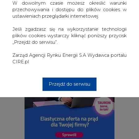
W dowolnym czasie możesz określić warunki
przechowywania i dostępu do plików cookies w
ustawieniach przeglądarki internetowej.
2026-08-06 18:00
Jeśli zgadzasz się na wykorzystanie technologii
Bartosz Krysta odchodzi z Zarządu Enea i
wchodzi do Zarządu Polimex Mostostal
plików cookies wystarczy kliknąć poniższy przycisk
„Przejdź do serwisu”.
Zarząd Agencji Rynku Energii S.A Wydawca portalu
CIRE.pl
Przejdź do serwisu