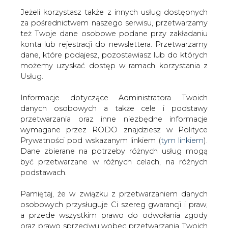
Jeżeli korzystasz także z innych usług dostępnych
za pośrednictwem naszego serwisu, przetwarzamy
też Twoje dane osobowe podane przy zakładaniu
konta lub rejestracji do newslettera. Przetwarzamy
NAJNOWSZE
NAJCIEKAWSZE
WAŻNY TEMAT
dane, które podajesz, pozostawiasz lub do których
możemy uzyskać dostęp w ramach korzystania z
Usług.
Informacje dotyczące Administratora Twoich
danych osobowych a także cele i podstawy
przetwarzania oraz inne niezbędne informacje
wymagane przez RODO znajdziesz w Polityce
Prywatności pod wskazanym linkiem (
tym linkiem
).
Dane zbierane na potrzeby różnych usług mogą
być przetwarzane w różnych celach, na różnych
podstawach.
ORLEN publikuje wyniki za II kwartał
i I półrocze 2026 roku
Pamiętaj, że w związku z przetwarzaniem danych
osobowych przysługuje Ci szereg gwarancji i praw,
a przede wszystkim prawo do odwołania zgody
oraz prawo sprzeciwu wobec przetwarzania Twoich